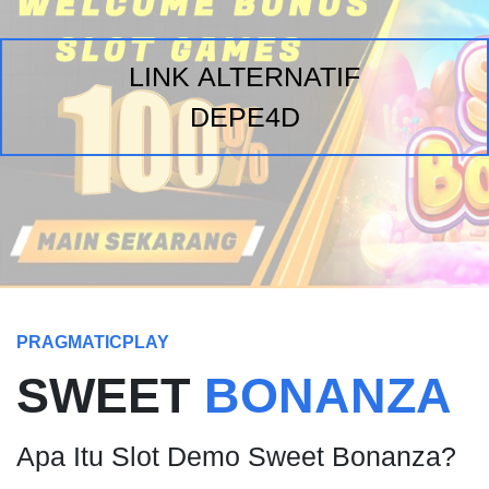
LINK ALTERNATIF
DEPE4D
PRAGMATICPLAY
SWEET
BONANZA
Apa Itu Slot Demo Sweet Bonanza?