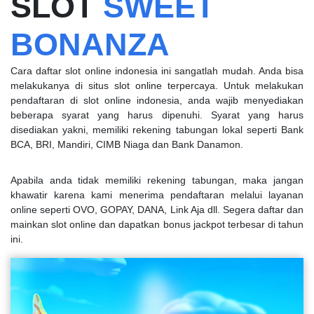
SLOT
SWEET
BONANZA
Cara daftar slot online indonesia ini sangatlah mudah. Anda bisa
melakukanya di situs slot online terpercaya. Untuk melakukan
pendaftaran di slot online indonesia, anda wajib menyediakan
beberapa syarat yang harus dipenuhi. Syarat yang harus
disediakan yakni, memiliki rekening tabungan lokal seperti Bank
BCA, BRI, Mandiri, CIMB Niaga dan Bank Danamon.
Apabila anda tidak memiliki rekening tabungan, maka jangan
khawatir karena kami menerima pendaftaran melalui layanan
online seperti OVO, GOPAY, DANA, Link Aja dll. Segera daftar dan
mainkan slot online dan dapatkan bonus jackpot terbesar di tahun
ini.