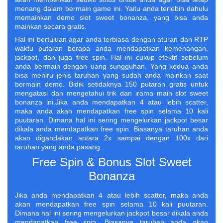
menang dalam bermain game ini. Yaitu anda terlebih dahulu
memainkan demo slot sweet bonanza, yang bisa anda
mainkan secara gratis.
Hal ini bertujuan agar anda terbiasa dengan aturan dan RTP
waktu putaran berapa anda mendapatkan kemenangan,
jackpot, dan juga free spin. Hal ini cukup efektif sebelum
anda bermain dengan uang sungguhan. Yang kedua anda
bisa meniru jenis taruhan yang sudah anda mainkan saat
bermain demo. Bidik setidaknya 150 putaran gratis untuk
mengatasi dan mengetahui trik dan irama main slot sweet
bonanza ini.Jika anda mendapatkan 4 atau lebih scatter,
maka anda akan mendapatkan free spin selama 10 kali
puutaran. Dimana hal ini sering mengelurkan jackpot besar
dikala anda mendapatkan free spin. Biasanya taruhan anda
akan digandakan antara 2x sampai dengan 100x dari
taruhan yang anda pasang.
Free Spin & Bonus Slot Sweet
Bonanza
Jika anda mendapatkan 4 atau lebih scatter, maka anda
akan mendapatkan free spin selama 10 kali puutaran.
Dimana hal ini sering mengelurkan jackpot besar dikala anda
mendapatkan free spin. Biasanya taruhan anda akan